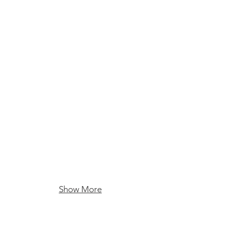
2021.09 ICT 교실 이야기
2021.07 현지 보도자료
2021.07 ICT 교육 오프닝 
Show More